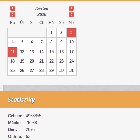
Květen
2026
Po
Út
St
Čt
Pá
So
Ne
1
2
3
4
5
6
7
8
9
10
11
12
13
14
15
16
17
18
19
20
21
22
23
24
25
26
27
28
29
30
31
Statistiky
Celkem:
4953855
Měsíc:
75268
Den:
2676
Online:
53