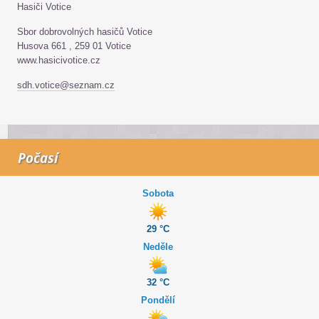
Hasiči Votice
Sbor dobrovolných hasičů Votice
Husova 661 , 259 01 Votice
www.hasicivotice.cz
sdh.votice@seznam.cz
Počasí
Sobota
29 °C
Neděle
32 °C
Pondělí