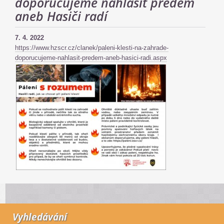
doporučujeme nahlásit předem
aneb Hasiči radí
7. 4. 2022
https://www.hzscr.cz/clanek/paleni-klesti-na-zahrade-
doporucujeme-nahlasit-predem-aneb-hasici-radi.aspx
Vyhledávání