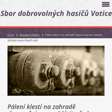
Sbor dobrovolných hasičů Votice
Úvod
Aktuálně přidáno
Pálení klestí na zahradě doporučujeme nahlásit
předem aneb Hasiči radí
Pálení klestí na zahradě