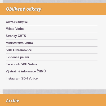
Oblíbené odkazy
www.pozary.cz
Město Votice
Stránky CHTS
Ministerstvo vnitra
SDH Olbramovice
Evidence pálení
Facebook SDH Votice
Výstražné informace ČHMÚ
Instagram SDH Votice
Archiv