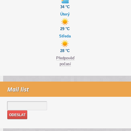
34 °C
Úterý
29 °C
Středa
28 °C
Předpověď
počasí
Mail list