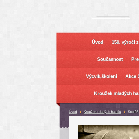
Úvod
150. výročí 
Současnost
Pre
Výcvik,školení
Akce 
Kroužek mladých ha
Úvod
Kroužek mladých hasičů
Soutěž