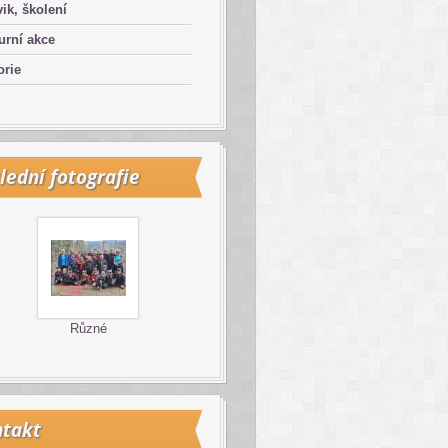
ik, školení
urní akce
orie
lední fotografie
Různé
takt