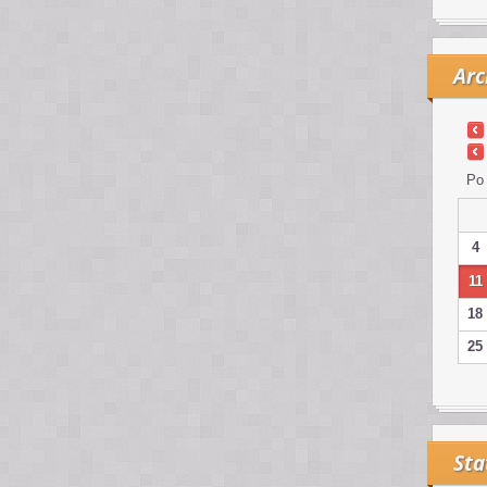
Arc
Po
4
11
18
25
Sta