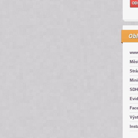
Obl
www
Měst
Str
Mini
SDH
Evid
Fac
Výs
Inst