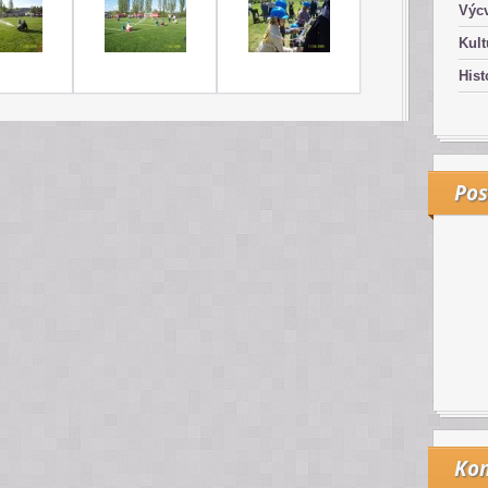
Výcv
Kult
Hist
Pos
Kon