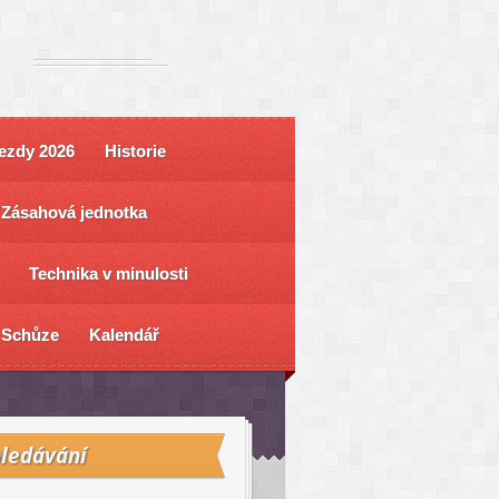
ezdy 2026
Historie
Zásahová jednotka
Technika v minulosti
Schůze
Kalendář
ledávání