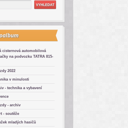
toalbum
 cisternová automobilová
kačky na podvozku TATRA 815-
zdy 2022
nika v minulosti
iv - technika a vybavení
vence
zdy - archiv
t - soutěže
užek mladých hasičů