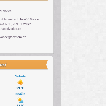
či Votice
 dobrovolných hasičů Votice
va 661 , 259 01 Votice
hasicivotice.cz
.votice@seznam.cz
así
Sobota
29 °C
Neděle
32 °C