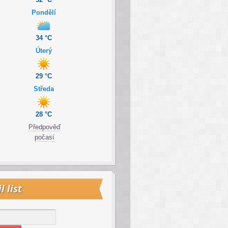
Pondělí
34 °C
Úterý
29 °C
Středa
28 °C
Předpověď
počasí
l list