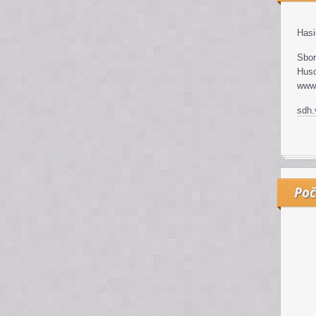
Hasi
Sbor
Huso
www.
sdh
Poč