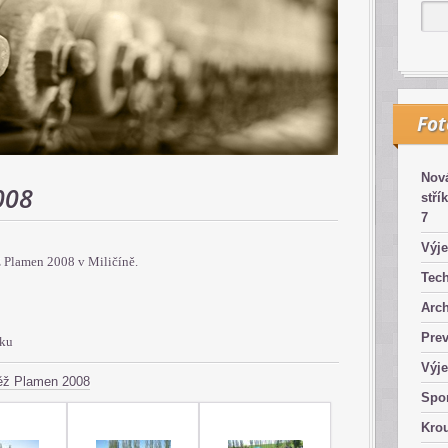
Fo
Nová
008
stří
7
Výje
ž Plamen 2008 v Miličíně.
Tech
Arch
Pre
oku
Výje
ěž Plamen 2008
Spor
Kro