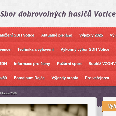
Sbor dobrovolných hasičů Votice
založení SDH Votice
Aktuálně přidáno
Výjezdy 2025
Výj
vence
Technika a vybavení
Výkonný výbor SDH Votice
SDH
Informace pro členy
Požární sport
Soutěž VZOHV
sičů
Fotoalbum Rajče
Výjezdy archiv
Pro veřejnost
 Plamen 2008
Vyh