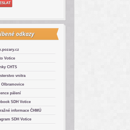
íbené odkazy
.pozary.cz
o Votice
ánky CHTS
sterstvo vnitra
 Olbramovice
ence pálení
ebook SDH Votice
tražné informace ČHMÚ
agram SDH Votice