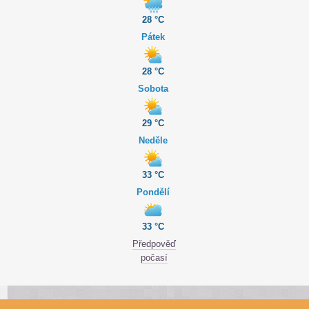
28 °C
Pátek
28 °C
Sobota
29 °C
Neděle
33 °C
Pondělí
33 °C
Předpověď
počasí