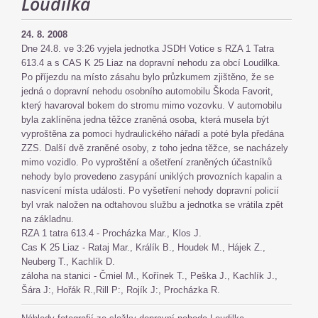
Loudilka
24. 8. 2008
Dne 24.8. ve 3:26 vyjela jednotka JSDH Votice s RZA 1 Tatra
613.4 a s CAS K 25 Liaz na dopravní nehodu za obcí Loudilka.
Po příjezdu na místo zásahu bylo průzkumem zjištěno, že se
jedná o dopravní nehodu osobního automobilu Škoda Favorit,
který havaroval bokem do stromu mimo vozovku. V automobilu
byla zaklíněna jedna těžce zraněná osoba, která musela být
vyproštěna za pomoci hydraulického nářadí a poté byla předána
ZZS. Další dvě zraněné osoby, z toho jedna těžce, se nacházely
mimo vozidlo. Po vyproštění a ošetření zraněných účastníků
nehody bylo provedeno zasypání uniklých provozních kapalin a
nasvícení místa události. Po vyšetření nehody dopravní policií
byl vrak naložen na odtahovou službu a jednotka se vrátila zpět
na základnu.
RZA 1 tatra 613.4 - Procházka Mar., Klos J.
Cas K 25 Liaz - Rataj Mar., Králík B., Houdek M., Hájek Z.,
Neuberg T., Kachlík D.
záloha na stanici - Čmiel M., Kořínek T., Peška J., Kachlík J.,
Šára J:, Hořák R.,Rill P:, Rojík J:, Procházka R.