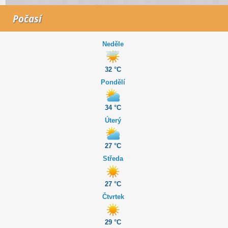
Počasí
Neděle
32 °C
Pondělí
34 °C
Úterý
27 °C
Středa
27 °C
Čtvrtek
29 °C