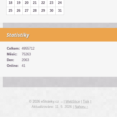
18
19
20
21
22
23
24
25
26
27
28
29
30
31
Statistiky
Celkem:
4955712
Měsíc:
75263
Den:
2063
Online:
41
© 2026 eStránky.cz
|
WebSlice
|
Tisk
|
Aktualizováno: 11. 5. 2026
|
Nahoru ↑