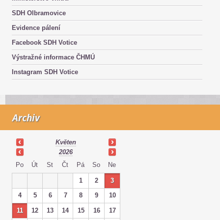
SDH Olbramovice
Evidence pálení
Facebook SDH Votice
Výstražné informace ČHMÚ
Instagram SDH Votice
Archiv
Květen
2026
Po
Út
St
Čt
Pá
So
Ne
1
2
3
4
5
6
7
8
9
10
11
12
13
14
15
16
17