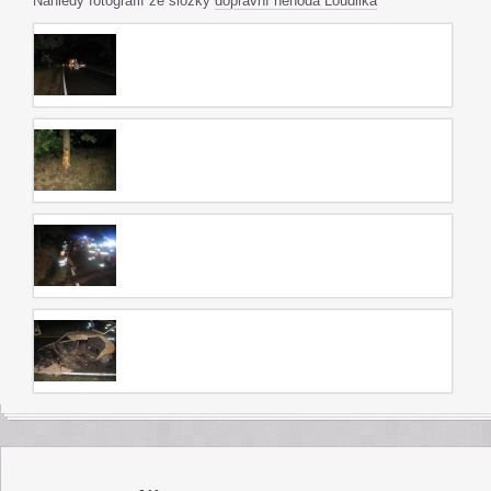
Náhledy fotografií ze složky
dopravní nehoda Loudilka