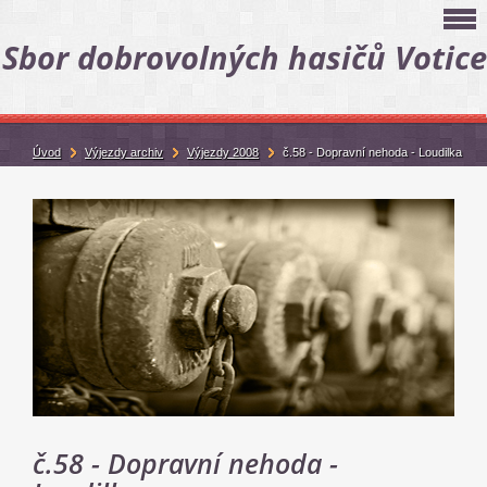
Sbor dobrovolných hasičů Votice
Úvod
Výjezdy archiv
Výjezdy 2008
č.58 - Dopravní nehoda - Loudilka
č.58 - Dopravní nehoda -