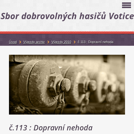
Sbor dobrovolných hasičů Votice
Úvod
Výjezdy archiv
Výjezdy 2010
č.113 : Dopravní nehoda
č.113 : Dopravní nehoda