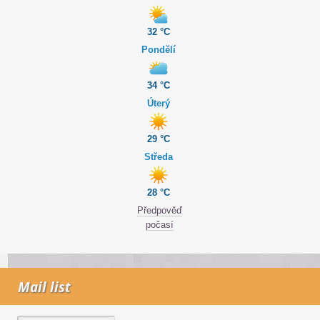
32 °C
Pondělí
34 °C
Úterý
29 °C
Středa
28 °C
Předpověď
počasí
Mail list