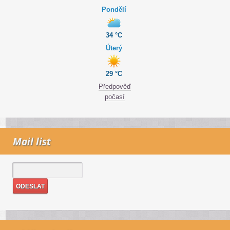
Pondělí
34 °C
Úterý
29 °C
Předpověď
počasí
Mail list