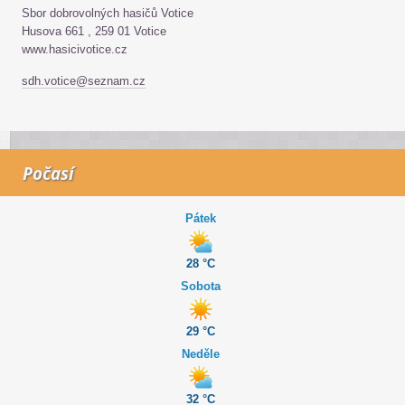
Sbor dobrovolných hasičů Votice
Husova 661 , 259 01 Votice
www.hasicivotice.cz
sdh.votice@seznam.cz
Počasí
Pátek
28 °C
Sobota
29 °C
Neděle
32 °C