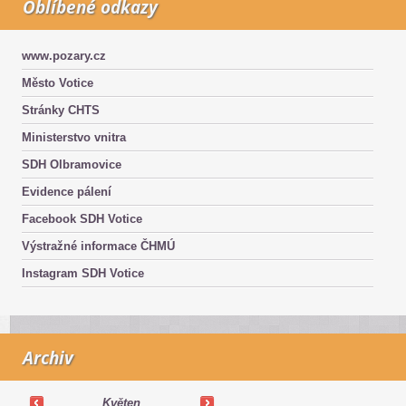
Oblíbené odkazy
www.pozary.cz
Město Votice
Stránky CHTS
Ministerstvo vnitra
SDH Olbramovice
Evidence pálení
Facebook SDH Votice
Výstražné informace ČHMÚ
Instagram SDH Votice
Archiv
Květen