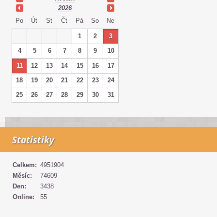
2026
Po
Út
St
Čt
Pá
So
Ne
1
2
3
4
5
6
7
8
9
10
11
12
13
14
15
16
17
18
19
20
21
22
23
24
25
26
27
28
29
30
31
Statistiky
Celkem:
4951904
Měsíc:
74609
Den:
3438
Online:
55