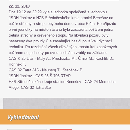
22. 12. 2010
Dne 19.12.ve 22:29 vyjela jednotka společeně s jednotkou
JSDH Jankov a HZS Středočeského kraje stanicí Benešov na
požár střechy a stropu obytného domu v obci Pičín. Po příjezdu
první jednotky na místo zásahu byla zasažena požárem jedna
třetina střechy a dřevěného stropu. Na likvidaci požáru byly
nasazeny dva proudy C a zasahující hasiči používali dýchací
techniku. Po rozebrání všech dřevěných konstrukcí zasažených
požárem se jednotky po dvou hodinách vrátily na základnu.
CAS K 25 Liaz - Malý A., Procházka M., Čmiel M., Kachlík D.,
Kořínek T.
CAS 32 Tatra 815 - Neuberg T., Štěpánek P.
JSDH Jankov - CAS 25 Š 706 RTHP
HZS Středočeského kraje stanice Benešov - CAS 24 Mercedes
Atego, CAS 32 Tatra 815
Vyhledávání