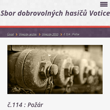
Sbor dobrovolných hasičů Votice
Úvod
Výjezdy archiv
Výjezdy 2010
č.114 : Požár
č.114 : Požár