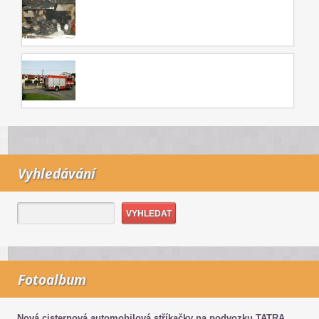
Vyhledávání
Fotoalbum
Nová cisternová automobilová stříkačky na podvozku TATRA