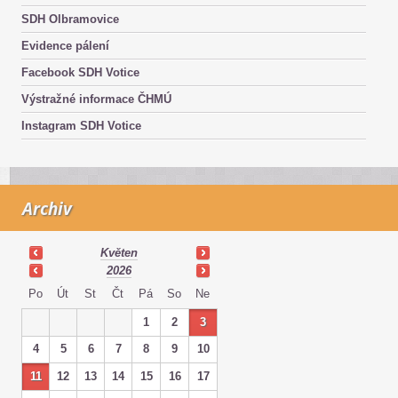
SDH Olbramovice
Evidence pálení
Facebook SDH Votice
Výstražné informace ČHMÚ
Instagram SDH Votice
Archiv
Květen
2026
Po
Út
St
Čt
Pá
So
Ne
1
2
3
4
5
6
7
8
9
10
11
12
13
14
15
16
17