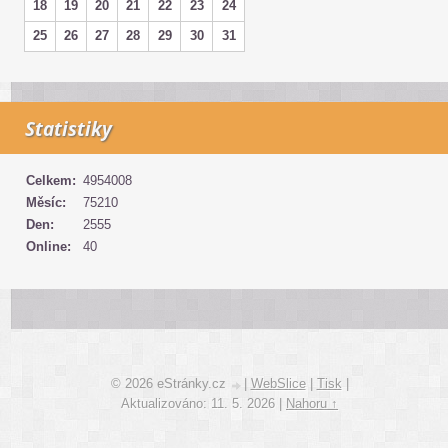
18
19
20
21
22
23
24
25
26
27
28
29
30
31
Statistiky
Celkem:
4954008
Měsíc:
75210
Den:
2555
Online:
40
© 2026 eStránky.cz
|
WebSlice
|
Tisk
|
Aktualizováno: 11. 5. 2026
|
Nahoru ↑