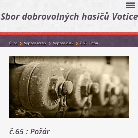
Sbor dobrovolných hasičů Votice
Úvod
Výjezdy archiv
Výjezdy 2012
č.65 : Požár
č.65 : Požár