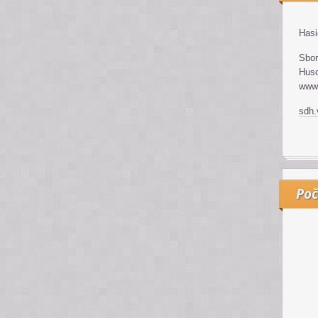
Hasi
Sbor
Huso
www.
sdh
Poč