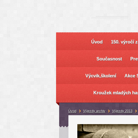
Úvod
150. výročí 
Současnost
Pre
Výcvik,školení
Akce 
Kroužek mladých ha
Úvod
Výjezdy archiv
Výjezdy 2013