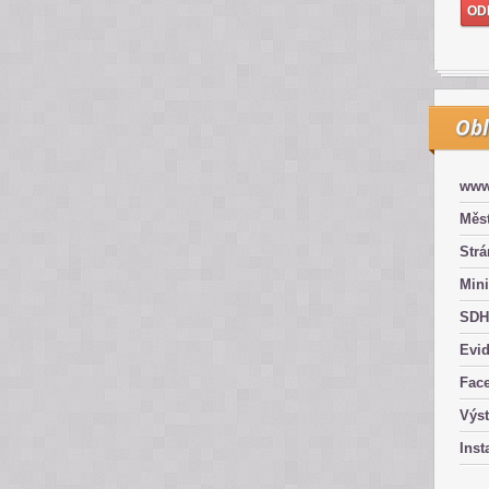
Obl
www
Měst
Str
Mini
SDH
Evid
Fac
Výs
Inst