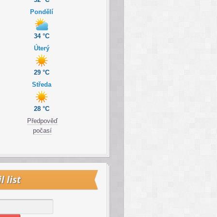
Pondělí
34 °C
Úterý
29 °C
Středa
28 °C
Předpověď
počasí
l list