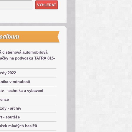
toalbum
 cisternová automobilová
kačky na podvozku TATRA 815-
zdy 2022
nika v minulosti
iv - technika a vybavení
vence
zdy - archiv
t - soutěže
užek mladých hasičů