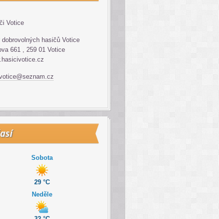
či Votice
 dobrovolných hasičů Votice
va 661 , 259 01 Votice
hasicivotice.cz
.votice@seznam.cz
así
Sobota
29 °C
Neděle
32 °C