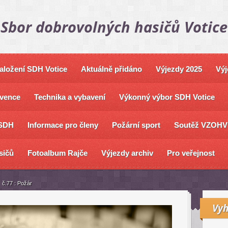
Sbor dobrovolných hasičů Votice
založení SDH Votice
Aktuálně přidáno
Výjezdy 2025
Výj
vence
Technika a vybavení
Výkonný výbor SDH Votice
SDH
Informace pro členy
Požární sport
Soutěž VZOHV
sičů
Fotoalbum Rajče
Výjezdy archiv
Pro veřejnost
č.77 : Požár
Vyh