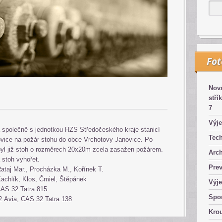
Fo
Nová
stří
7
Výje
a společně s jednotkou HZS Středočeského kraje stanicí
Tech
ice na požár stohu do obce Vrchotovy Janovice. Po
 byl již stoh o rozměrech 20x20m zcela zasažen požárem.
Arch
stoh vyhořet.
Pre
ataj Mar., Procházka M., Kořínek T.
 Kachlík, Klos, Čmiel, Štěpánek
Výje
AS 32 Tatra 815
Spor
 Avia, CAS 32 Tatra 138
Kro