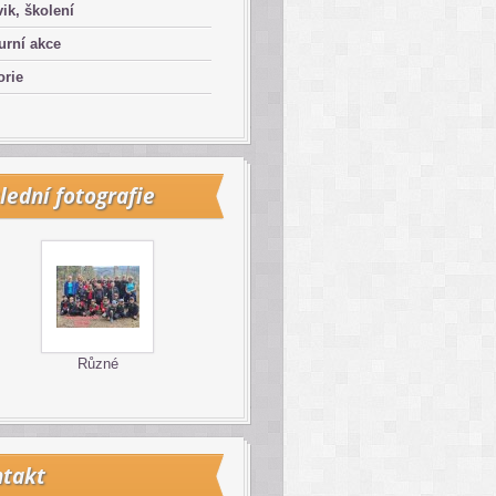
ik, školení
urní akce
orie
lední fotografie
Různé
takt