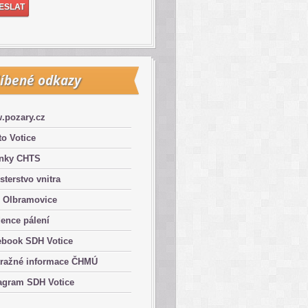
íbené odkazy
.pozary.cz
o Votice
ánky CHTS
sterstvo vnitra
 Olbramovice
ence pálení
ebook SDH Votice
tražné informace ČHMÚ
agram SDH Votice