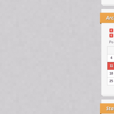
Arc
Po
4
11
18
25
Sta