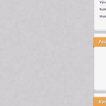
Výcv
Kult
Hist
Pos
Kon