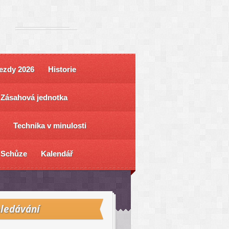
ezdy 2026
Historie
Zásahová jednotka
Technika v minulosti
Schůze
Kalendář
ledávání