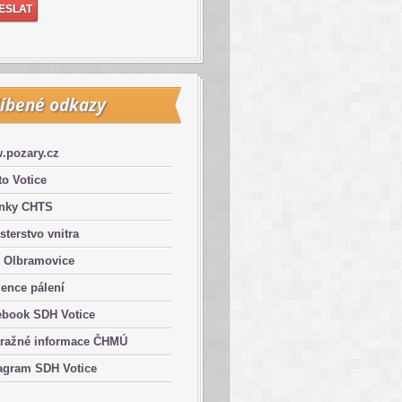
íbené odkazy
.pozary.cz
o Votice
ánky CHTS
sterstvo vnitra
 Olbramovice
ence pálení
ebook SDH Votice
tražné informace ČHMÚ
agram SDH Votice