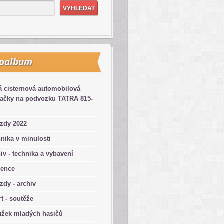
toalbum
 cisternová automobilová
kačky na podvozku TATRA 815-
zdy 2022
nika v minulosti
iv - technika a vybavení
vence
zdy - archiv
t - soutěže
užek mladých hasičů