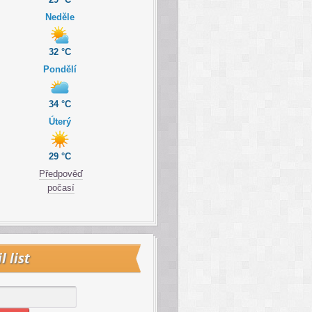
Neděle
32 °C
Pondělí
34 °C
Úterý
29 °C
Předpověď
počasí
l list