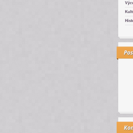
Výcv
Kult
Hist
Pos
Kon