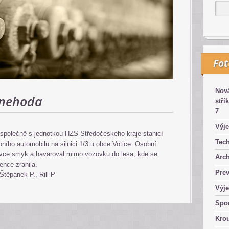
Fo
Nová
 nehoda
stří
7
Výje
a společně s jednotkou HZS Středočeského kraje stanicí
Tech
ího automobilu na silnici 1/3 u obce Votice. Osobní
ovce smyk a havaroval mimo vozovku do lesa, kde se
Arch
ehce zranila.
Pre
Štěpánek P., Rill P
Výje
Spor
Kro