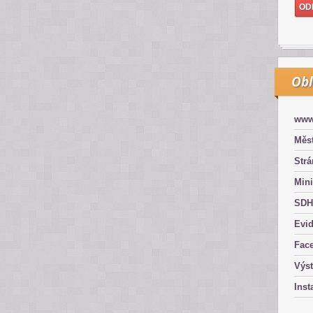
Obl
www
Měst
Str
Mini
SDH
Evid
Fac
Výs
Inst