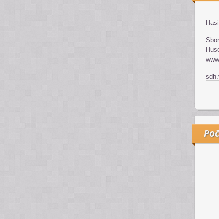
Hasi
Sbor
Huso
www.
sdh
Poč