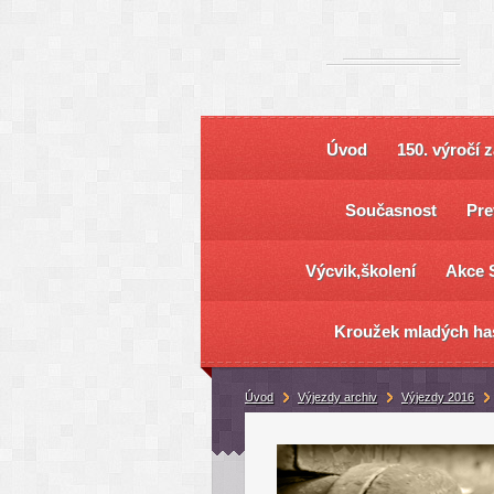
Úvod
150. výročí 
Současnost
Pre
Výcvik,školení
Akce 
Kroužek mladých ha
Úvod
Výjezdy archiv
Výjezdy 2016