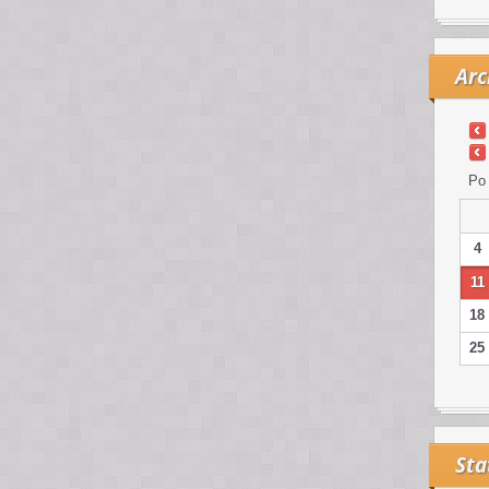
Arc
Po
4
11
18
25
Sta