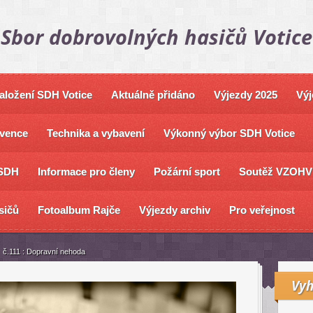
Sbor dobrovolných hasičů Votice
založení SDH Votice
Aktuálně přidáno
Výjezdy 2025
Výj
vence
Technika a vybavení
Výkonný výbor SDH Votice
SDH
Informace pro členy
Požární sport
Soutěž VZOHV
sičů
Fotoalbum Rajče
Výjezdy archiv
Pro veřejnost
č.111 : Dopravní nehoda
Vyh