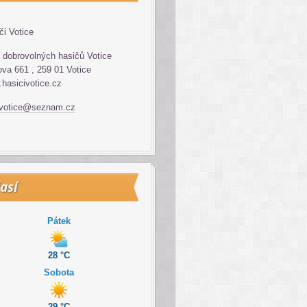
či Votice
 dobrovolných hasičů Votice
va 661 , 259 01 Votice
hasicivotice.cz
.votice@seznam.cz
así
Pátek
28 °C
Sobota
29 °C