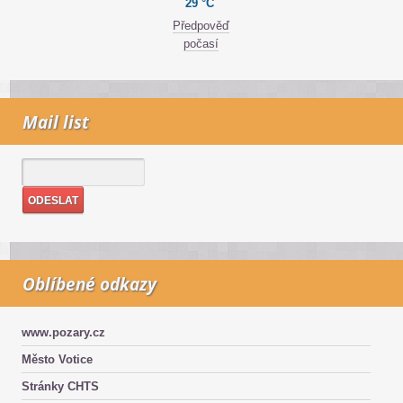
29 °C
Předpověď
počasí
Mail list
Oblíbené odkazy
www.pozary.cz
Město Votice
Stránky CHTS