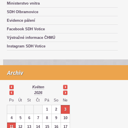
Ministerstvo vnitra
SDH Olbramovice
Evidence pálení
Facebook SDH Votice
Výstražné informace ČHMÚ
Instagram SDH Votice
Archiv
Květen
2026
Po
Út
St
Čt
Pá
So
Ne
1
2
3
4
5
6
7
8
9
10
11
12
13
14
15
16
17