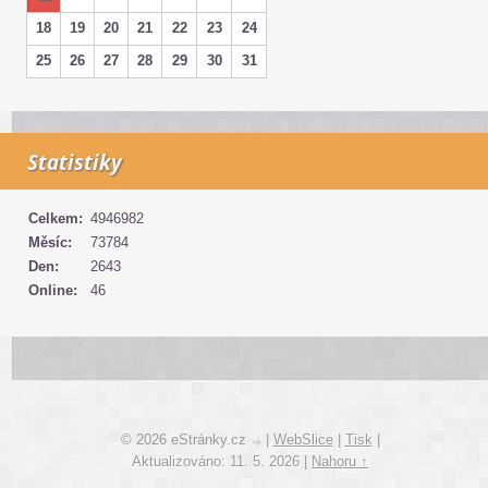
18
19
20
21
22
23
24
25
26
27
28
29
30
31
Statistiky
Celkem:
4946982
Měsíc:
73784
Den:
2643
Online:
46
© 2026 eStránky.cz
|
WebSlice
|
Tisk
|
Aktualizováno: 11. 5. 2026
|
Nahoru ↑