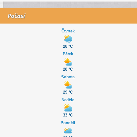
Počasí
Čtvrtek
28 °C
Pátek
28 °C
Sobota
29 °C
Neděle
33 °C
Pondělí