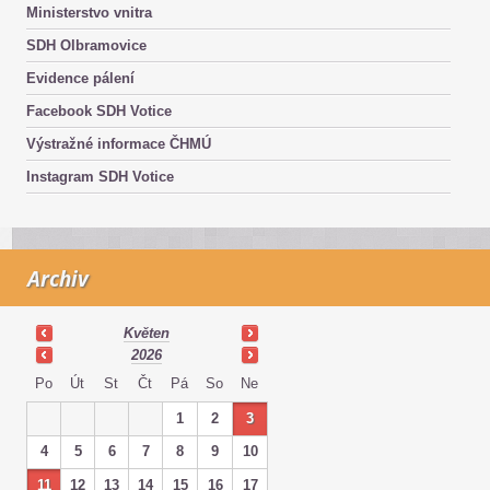
Ministerstvo vnitra
SDH Olbramovice
Evidence pálení
Facebook SDH Votice
Výstražné informace ČHMÚ
Instagram SDH Votice
Archiv
Květen
2026
Po
Út
St
Čt
Pá
So
Ne
1
2
3
4
5
6
7
8
9
10
11
12
13
14
15
16
17