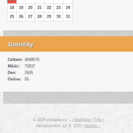
18
19
20
21
22
23
24
25
26
27
28
29
30
31
Statistiky
Celkem:
4949070
Měsíc:
72837
Den:
2605
Online:
55
© 2026 eStránky.cz
|
WebSlice
|
Tisk
|
Aktualizováno: 11. 5. 2026
|
Nahoru ↑