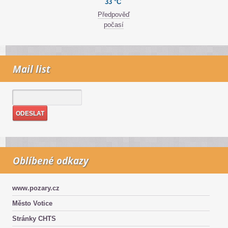
33 °C
Předpověď
počasí
Mail list
Oblíbené odkazy
www.pozary.cz
Město Votice
Stránky CHTS