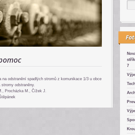
Fo
Nová
 pomoc
stří
7
Výje
ka na odstranění spadlých stromů z komunikace 1/3 u obce
Tech
a stromy odstraněny.
M., Procházka M., Čížek J.
Arch
 Štěpánek
Pre
Výje
Spor
Kro