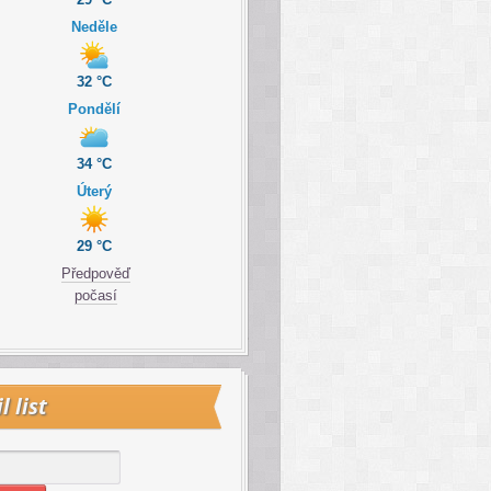
Neděle
32 °C
Pondělí
34 °C
Úterý
29 °C
Předpověď
počasí
l list