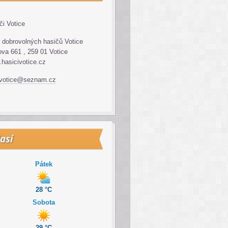
či Votice
 dobrovolných hasičů Votice
va 661 , 259 01 Votice
hasicivotice.cz
.votice@seznam.cz
así
Pátek
28 °C
Sobota
29 °C