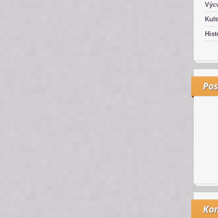
Výcv
Kult
Hist
Pos
Kon