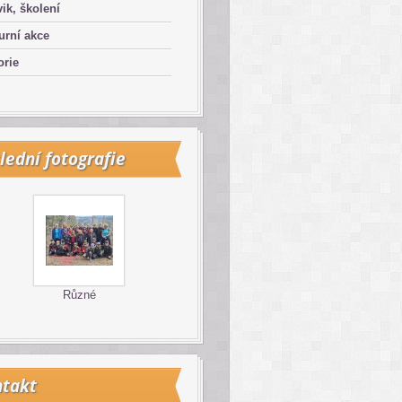
ik, školení
urní akce
orie
lední fotografie
Různé
takt