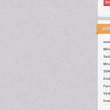
Obl
www
Měst
Str
Mini
SDH
Evid
Fac
Výs
Inst