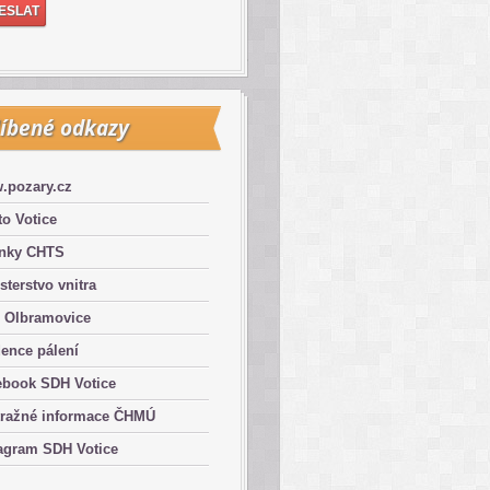
íbené odkazy
.pozary.cz
o Votice
ánky CHTS
sterstvo vnitra
 Olbramovice
ence pálení
ebook SDH Votice
tražné informace ČHMÚ
agram SDH Votice