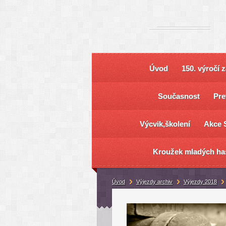
Úvod
150. výročí 
Současnost
Pre
Výcvik,školení
Akce 
Kroužek mladých ha
Úvod
Výjezdy archiv
Výjezdy 2018