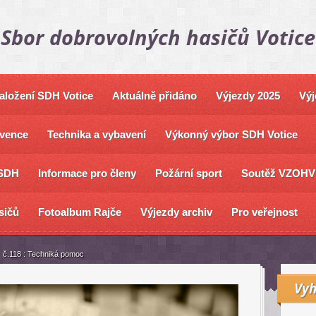
Sbor dobrovolných hasičů Votice
založení SDH Votice
Aktuálně přidáno
Výjezdy 2025
Výj
vence
Technika a vybavení
Výkonný výbor SDH Votice
SDH
Informace pro členy
Požární sport
Soutěž VZOHV
sičů
Fotoalbum Rajče
Výjezdy archiv
Pro veřejnost
č.118 : Techniká pomoc
Vyh