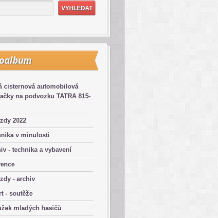
toalbum
 cisternová automobilová
kačky na podvozku TATRA 815-
zdy 2022
nika v minulosti
iv - technika a vybavení
vence
zdy - archiv
t - soutěže
užek mladých hasičů