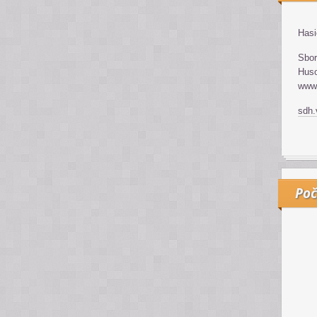
Hasi
Sbor
Huso
www.
sdh
Poč