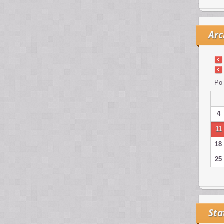
Arc
Po
4
11
18
25
Sta