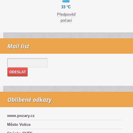
33 °C
Předpověď
počasí
Mail list
Oblíbené odkazy
www.pozary.cz
Město Votice