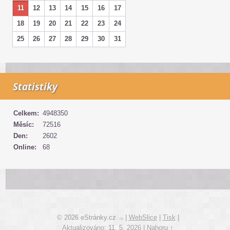
11
12
13
14
15
16
17
18
19
20
21
22
23
24
25
26
27
28
29
30
31
Statistiky
Celkem:
4948350
Měsíc:
72516
Den:
2602
Online:
68
© 2026 eStránky.cz
|
WebSlice
|
Tisk
|
Aktualizováno: 11. 5. 2026
|
Nahoru ↑