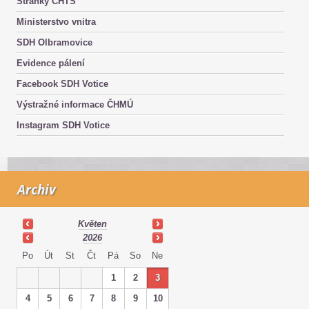
Stránky CHTS
Ministerstvo vnitra
SDH Olbramovice
Evidence pálení
Facebook SDH Votice
Výstražné informace ČHMÚ
Instagram SDH Votice
Archiv
Květen
2026
Po
Út
St
Čt
Pá
So
Ne
1
2
3
4
5
6
7
8
9
10