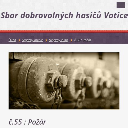
Sbor dobrovolných hasičů Votice
Úvod
Výjezdy archiv
Výjezdy 2018
č.55 : Požár
č.55 : Požár