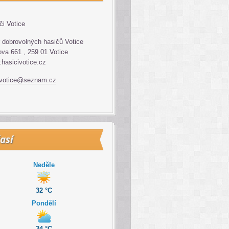
či Votice
 dobrovolných hasičů Votice
va 661 , 259 01 Votice
hasicivotice.cz
.votice@seznam.cz
así
Neděle
32 °C
Pondělí
34 °C