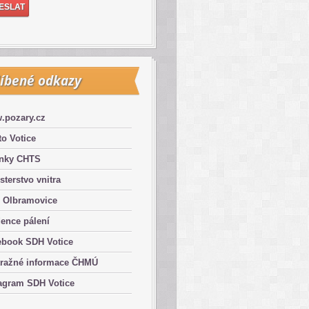
íbené odkazy
.pozary.cz
o Votice
ánky CHTS
sterstvo vnitra
 Olbramovice
ence pálení
ebook SDH Votice
tražné informace ČHMÚ
agram SDH Votice