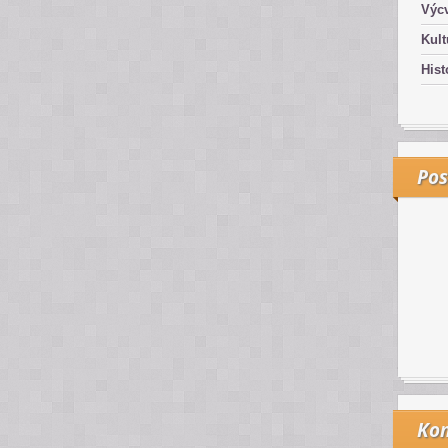
Výcv
Kult
Hist
Pos
Kon