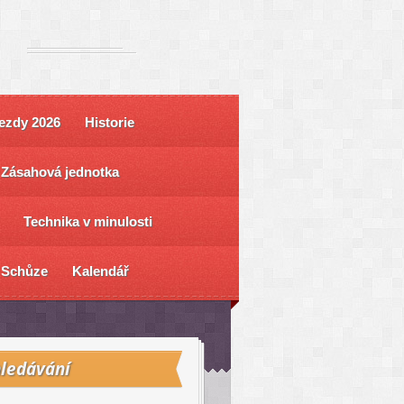
ezdy 2026
Historie
Zásahová jednotka
Technika v minulosti
Schůze
Kalendář
ledávání