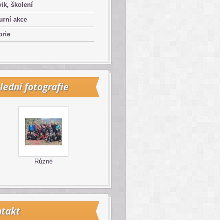
ik, školení
urní akce
orie
lední fotografie
Různé
takt