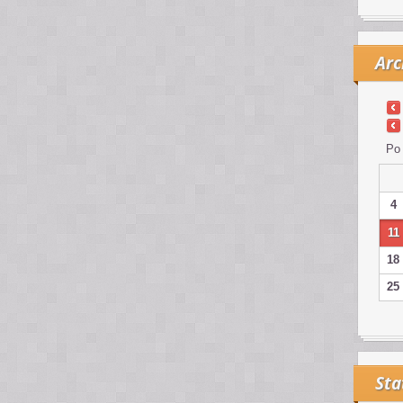
Arc
Po
4
11
18
25
Sta