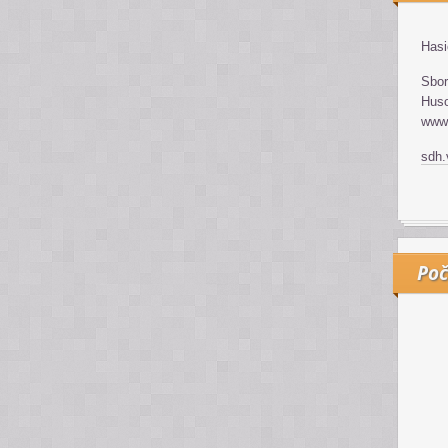
Hasi
Sbor
Huso
www.
sdh
Poč