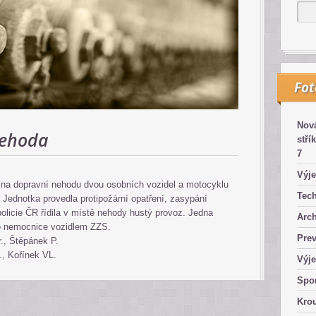
Fo
Nová
nehoda
stří
7
Výje
a na dopravní nehodu dvou osobních vozidel a motocyklu
Tech
. Jednotka provedla protipožární opatření, zasypání
policie ČR řídila v místě nehody hustý provoz. Jedna
Arch
o nemocnice vozidlem ZZS.
Pre
., Štěpánek P.
., Kořínek VL.
Výje
Spor
Kro