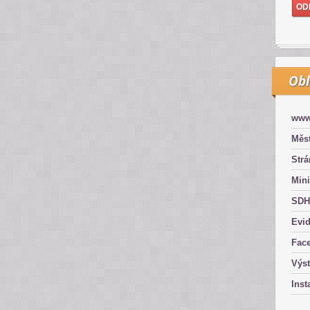
Obl
www
Měst
Str
Mini
SDH
Evid
Fac
Výs
Inst