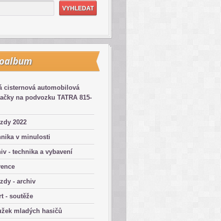
toalbum
 cisternová automobilová
kačky na podvozku TATRA 815-
zdy 2022
nika v minulosti
iv - technika a vybavení
vence
zdy - archiv
t - soutěže
užek mladých hasičů