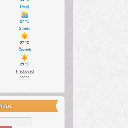
Úterý
27 °C
Středa
27 °C
Čtvrtek
29 °C
Předpověď
počasí
l list