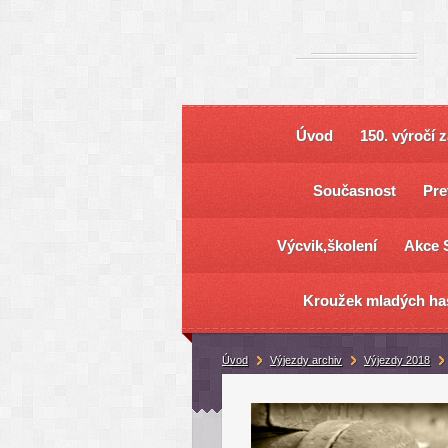
Úvod
150. výročí 
Současnost
Pre
Výcvik,školení
Akce 
Kroužek mladých ha
Úvod
Výjezdy archiv
Výjezdy 2018