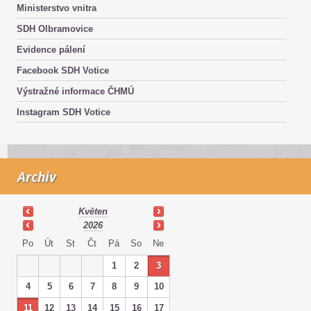
Ministerstvo vnitra
SDH Olbramovice
Evidence pálení
Facebook SDH Votice
Výstražné informace ČHMÚ
Instagram SDH Votice
Archiv
Květen
2026
Po
Út
St
Čt
Pá
So
Ne
1
2
3
4
5
6
7
8
9
10
11
12
13
14
15
16
17