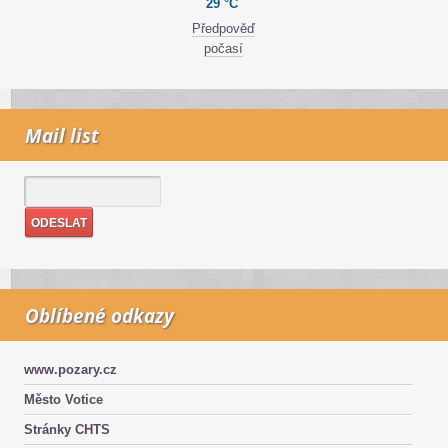
29 °C
Předpověď
počasí
Mail list
Oblíbené odkazy
www.pozary.cz
Město Votice
Stránky CHTS