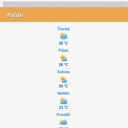
Počasí
Čtvrtek
28 °C
Pátek
28 °C
Sobota
29 °C
Neděle
33 °C
Pondělí