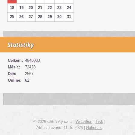
18
19
20
21
22
23
24
25
26
27
28
29
30
31
Statistiky
Celkem:
4948083
Měsíc:
72428
Den:
2567
Online:
62
© 2026 eStránky.cz
|
WebSlice
|
Tisk
|
Aktualizováno: 11. 5. 2026
|
Nahoru ↑