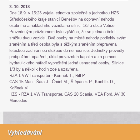
3. 10. 2018
Dne 18.9. v 15:23 vyjela jednotka společně s jednotkou HZS
Středočeského kraje stanicí Benešov na dopravní nehodu
osobního a nákladního vozidla na silnici 1/3 u obce Votice.
Provedeným průzkumem bylo zjištěno, že se jedná o čelní
srážku dvou vozidel. Dvě osoby na místě nehody podlehly svým
zraněním a třetí osoba byla s těžkým zraněním přepravena
leteckou záchrannou službou do nemocnice. Jednotky provedly
protipožární opatření, úklid provozních kapalin a za pomoci
hydraulického nářadí vyproštění jedné usmrcené osoby. Silnice
1/3 byla několik hodin zcela uzavřena.
RZA 1 VW Transporter - Kořínek T., Rill P.
CAS 15 Man - Šára J., Čmiel M., Štěpánek P., Kachlík D.,
Kořínek Vl.
HZS - RZA 1 VW Transporter, CAS 20 Scania, VEA Ford, AV 30
Mercedes
Vyhledávání