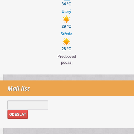
34 °C
Úterý
29 °C
Středa
28 °C
Předpověď
počasí
Mail list