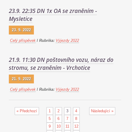
23.9. 22:35 DN 1x OA se zraněním -
Mysletice
23. 9. 2022
Celý příspěvek
/
Rubrika:
Výjezdy 2022
21.9. 11:30 DN poštovního vozu, náraz do
stromu, se zraněním - Vrchotice
21. 9. 2022
Celý příspěvek
/
Rubrika:
Výjezdy 2022
« Předchozí
1
2
3
4
Následující »
5
6
7
8
9
10
11
12