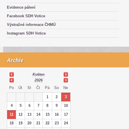
Evidence pálení
Facebook SDH Votice
Výstražné informace ČHMÚ
Instagram SDH Votice
Archiv
Květen
2026
Po
Út
St
Čt
Pá
So
Ne
1
2
3
4
5
6
7
8
9
10
11
12
13
14
15
16
17
18
19
20
21
22
23
24