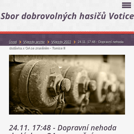
Sbor dobrovolných hasičů Votice
Úvod
Výjezdy archiv
Výjezdy 2022
24.11. 17:48 - Dopravní nehoda
dodávka x OA se zraněním - Tomice II
24.11. 17:48 - Dopravní nehoda