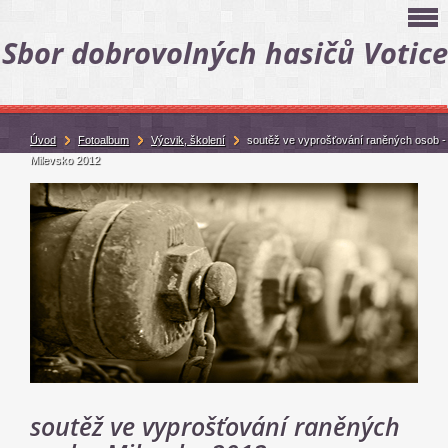
Sbor dobrovolných hasičů Votice
Úvod
Fotoalbum
Výcvik, školení
soutěž ve vyprošťování raněných osob -
Milevsko 2012
soutěž ve vyprošťování raněných