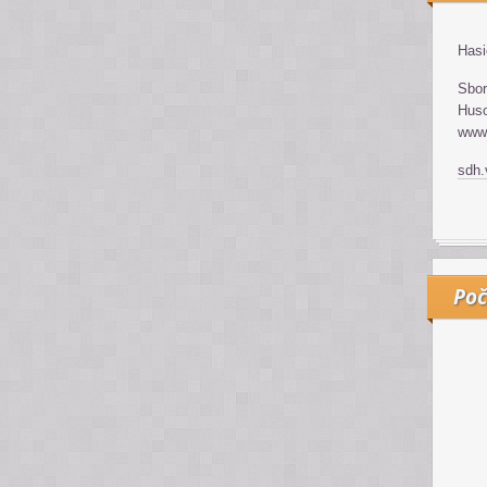
Hasi
Sbor
Huso
www.
sdh
Poč