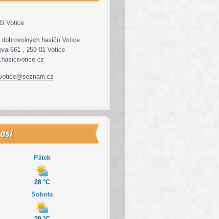
či Votice
 dobrovolných hasičů Votice
va 661 , 259 01 Votice
hasicivotice.cz
.votice@seznam.cz
así
Pátek
28 °C
Sobota
29 °C