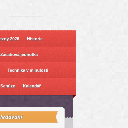
ezdy 2026
Historie
Zásahová jednotka
Technika v minulosti
Schůze
Kalendář
ledávání