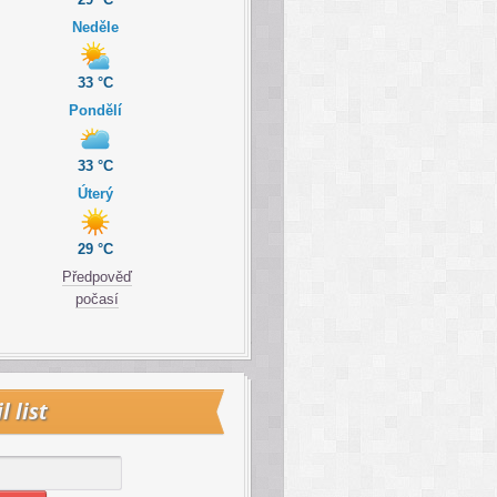
Neděle
33 °C
Pondělí
33 °C
Úterý
29 °C
Předpověď
počasí
l list