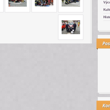
Výcv
Kult
Hist
Pos
Kon