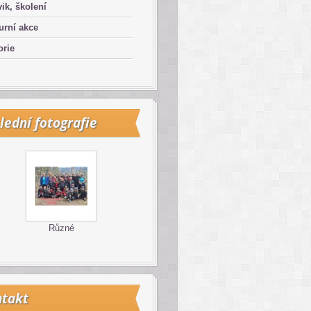
ik, školení
urní akce
orie
lední fotografie
Různé
takt