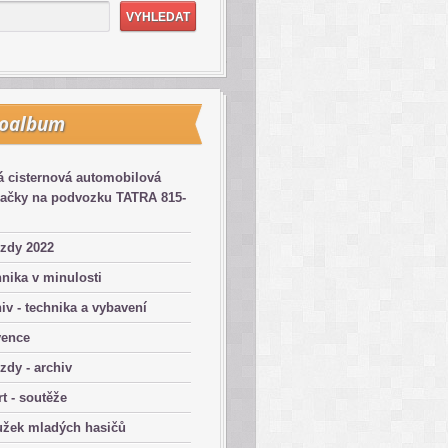
toalbum
 cisternová automobilová
kačky na podvozku TATRA 815-
zdy 2022
nika v minulosti
iv - technika a vybavení
vence
zdy - archiv
t - soutěže
užek mladých hasičů