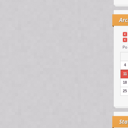
Arc
Po
4
11
18
25
Sta