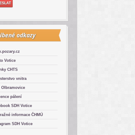
íbené odkazy
.pozary.cz
o Votice
ánky CHTS
sterstvo vnitra
 Olbramovice
ence pálení
ebook SDH Votice
tražné informace ČHMÚ
agram SDH Votice