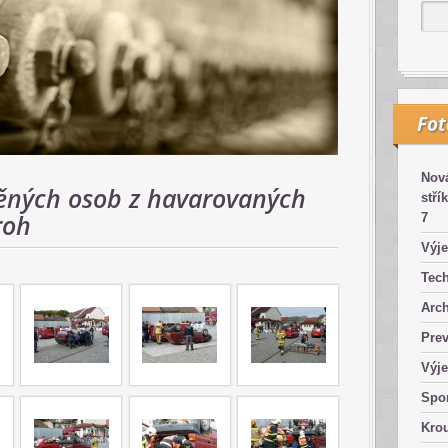
Fo
Nová
ěných osob z havarovaných
stří
roh
7
Výje
Tech
Arch
Pre
Výje
Spor
Kro