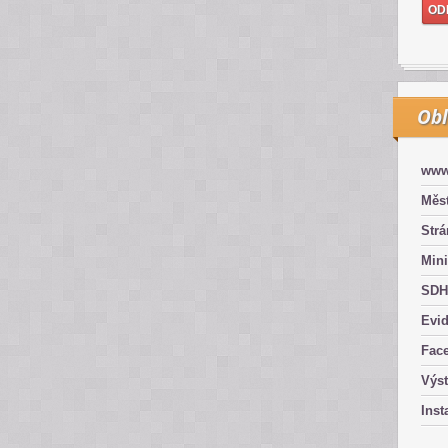
Obl
www
Měst
Str
Mini
SDH
Evid
Fac
Výs
Inst