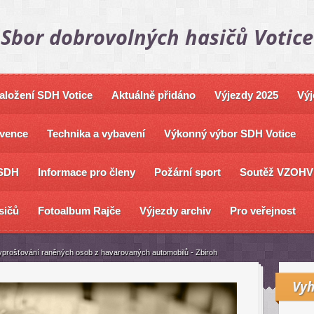
Sbor dobrovolných hasičů Votice
založení SDH Votice
Aktuálně přidáno
Výjezdy 2025
Výj
vence
Technika a vybavení
Výkonný výbor SDH Votice
SDH
Informace pro členy
Požární sport
Soutěž VZOHV
sičů
Fotoalbum Rajče
Výjezdy archiv
Pro veřejnost
yprošťování raněných osob z havarovaných automobilů - Zbiroh
Vyh