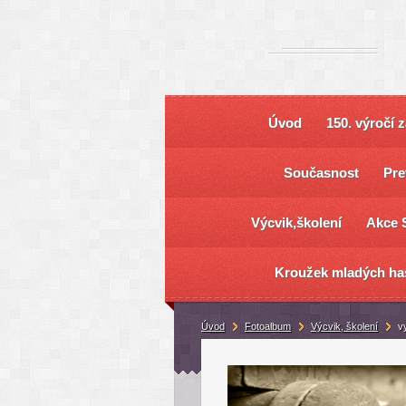
Úvod
150. výročí 
Současnost
Pre
Výcvik,školení
Akce 
Kroužek mladých ha
Úvod
Fotoalbum
Výcvik, školení
v