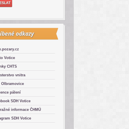
íbené odkazy
.pozary.cz
o Votice
ánky CHTS
sterstvo vnitra
 Olbramovice
ence pálení
ebook SDH Votice
tražné informace ČHMÚ
agram SDH Votice