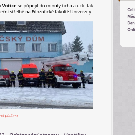
 Votice
se připojil do minuty ticha a uctil tak
Cel
ční střelbě na Filozofické fakultě Univerzity
Měs
Den
Onl
ně přidáno