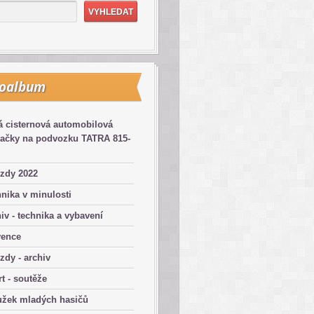
toalbum
 cisternová automobilová
kačky na podvozku TATRA 815-
zdy 2022
nika v minulosti
iv - technika a vybavení
vence
zdy - archiv
t - soutěže
užek mladých hasičů