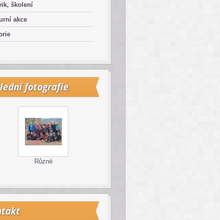
ik, školení
urní akce
orie
lední fotografie
Různé
takt