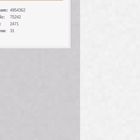
kem:
4954362
íc:
75242
:
2471
ine:
31