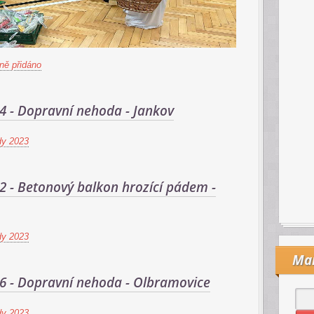
ně přidáno
24 - Dopravní nehoda - Jankov
dy 2023
42 - Betonový balkon hrozící pádem -
dy 2023
Mai
26 - Dopravní nehoda - Olbramovice
dy 2023