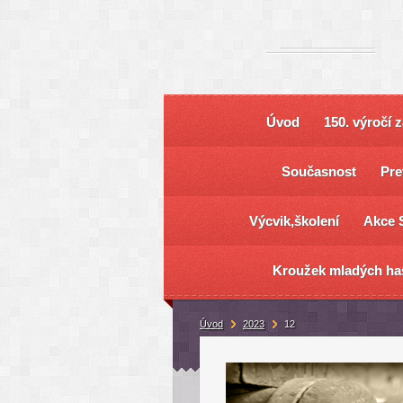
Úvod
150. výročí 
Současnost
Pre
Výcvik,školení
Akce 
Kroužek mladých ha
Úvod
2023
12