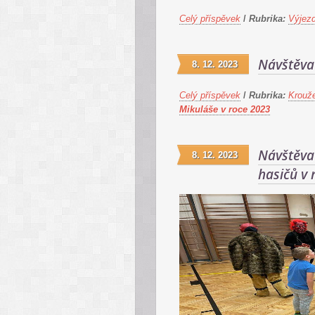
Celý příspěvek
/
Rubrika:
Výjez
Návštěva 
8. 12. 2023
Celý příspěvek
/
Rubrika:
Krouž
Mikuláše v roce 2023
Návštěva
8. 12. 2023
hasičů v 