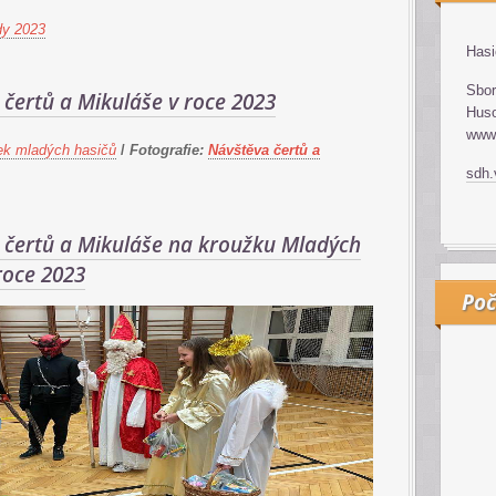
dy 2023
Hasi
Sbor
čertů a Mikuláše v roce 2023
Huso
www.
ek mladých hasičů
/
Fotografie:
Návštěva čertů a
sdh
 čertů a Mikuláše na kroužku Mladých
roce 2023
Poč