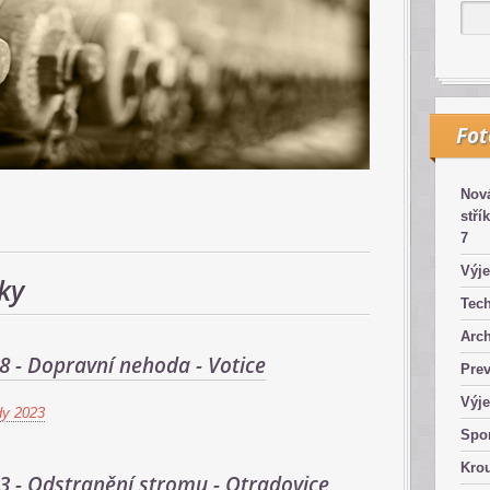
Fo
Nová
stří
7
Výje
ky
Tech
Arch
28 - Dopravní nehoda - Votice
Pre
Výje
dy 2023
Spor
Kro
53 - Odstranění stromu - Otradovice