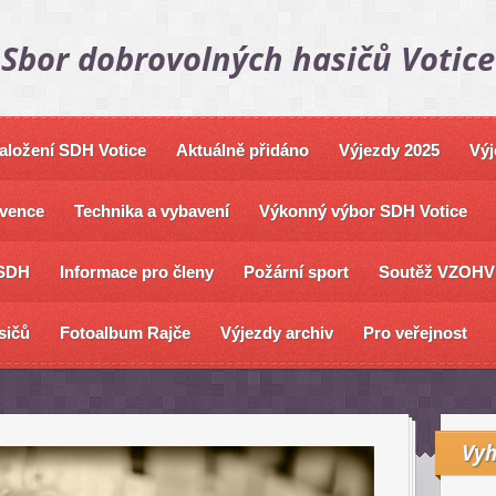
Sbor dobrovolných hasičů Votice
založení SDH Votice
Aktuálně přidáno
Výjezdy 2025
Výj
vence
Technika a vybavení
Výkonný výbor SDH Votice
SDH
Informace pro členy
Požární sport
Soutěž VZOHV
sičů
Fotoalbum Rajče
Výjezdy archiv
Pro veřejnost
Vyh