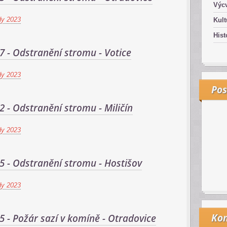
Výcv
dy 2023
Kult
Hist
37 - Odstranění stromu - Votice
dy 2023
Pos
02 - Odstranění stromu - Miličín
dy 2023
35 - Odstranění stromu - Hostišov
dy 2023
Kon
35 - Požár sazí v komíně - Otradovice