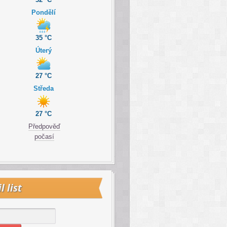
Pondělí
35 °C
Úterý
27 °C
Středa
27 °C
Předpověď
počasí
l list