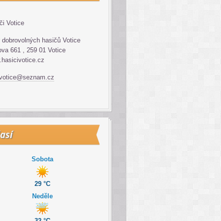
či Votice
 dobrovolných hasičů Votice
va 661 , 259 01 Votice
hasicivotice.cz
.votice@seznam.cz
así
Sobota
29 °C
Neděle
32 °C