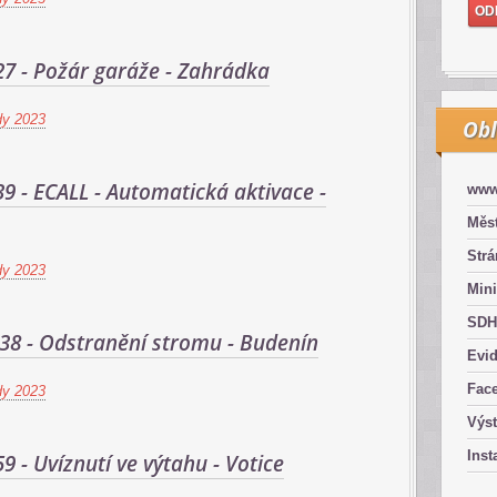
27 - Požár garáže - Zahrádka
dy 2023
Obl
39 - ECALL - Automatická aktivace -
www
Měst
Str
dy 2023
Mini
SDH
:38 - Odstranění stromu - Budenín
Evid
Fac
dy 2023
Výs
Inst
59 - Uvíznutí ve výtahu - Votice