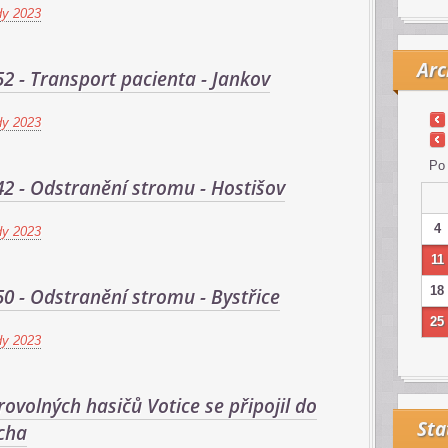
dy 2023
Arc
52 - Transport pacienta - Jankov
dy 2023
Po
42 - Odstranění stromu - Hostišov
4
dy 2023
11
18
50 - Odstranění stromu - Bystřice
25
dy 2023
ovolných hasičů Votice se připojil do
Sta
cha