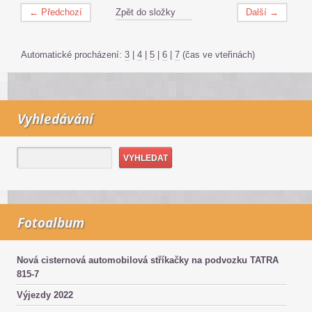
← Předchozí
Zpět do složky
Další →
Automatické procházení:
3
|
4
|
5
|
6
|
7
(čas ve vteřinách)
Vyhledávání
Fotoalbum
Nová cisternová automobilová stříkačky na podvozku TATRA
815-7
Výjezdy 2022