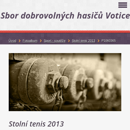
Sbor dobrovolných hasičů Votice
Úvod
Fotoalbum
Sport - soutěže
Stolní tenis 2013
P1060365
Stolní tenis 2013