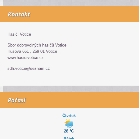
Kontakt
Hasiči Votice
Sbor dobrovolných hasičů Votice
Husova 661 , 259 01 Votice
www.hasicivotice.cz
sdh.votice@seznam.cz
Počasí
Čtvrtek
28 °C
Pátek