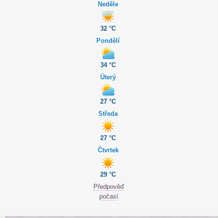
Neděle
32 °C
Pondělí
34 °C
Úterý
27 °C
Středa
27 °C
Čtvrtek
29 °C
Předpověď
počasí