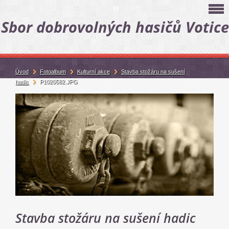
Sbor dobrovolných hasičů Votice
Úvod
Fotoalbum
Kulturní akce
Stavba stožáru na sušení
hadic
P1020582.JPG
Stavba stožáru na sušení hadic