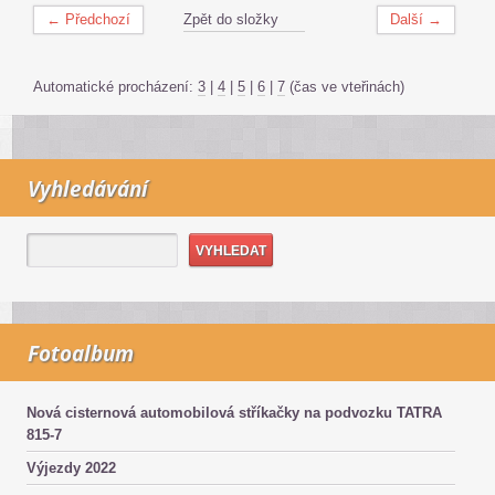
← Předchozí
Zpět do složky
Další →
Automatické procházení:
3
|
4
|
5
|
6
|
7
(čas ve vteřinách)
Vyhledávání
Fotoalbum
Nová cisternová automobilová stříkačky na podvozku TATRA
815-7
Výjezdy 2022