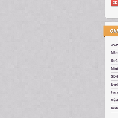
Obl
www
Měst
Str
Mini
SDH
Evid
Fac
Výs
Inst