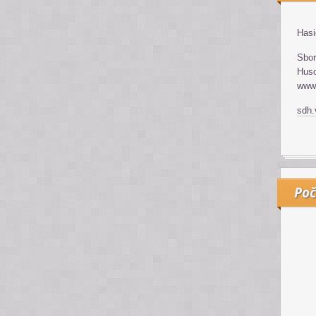
Hasi
Sbor
Huso
www.
sdh
Poč