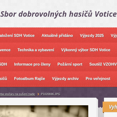
Sbor dobrovolných hasičů Votice
založení SDH Votice
Aktuálně přidáno
Výjezdy 2025
Výj
vence
Technika a vybavení
Výkonný výbor SDH Votice
SDH
Informace pro členy
Požární sport
Soutěž VZOHV
sičů
Fotoalbum Rajče
Výjezdy archiv
Pro veřejnost
vba stožáru na sušení hadic
P1020696.JPG
Vyh