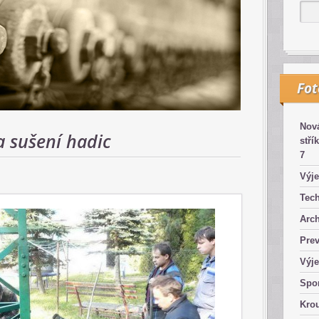
Fo
Nová
a sušení hadic
stří
7
Výje
Tech
Arch
Pre
Výje
Spor
Kro