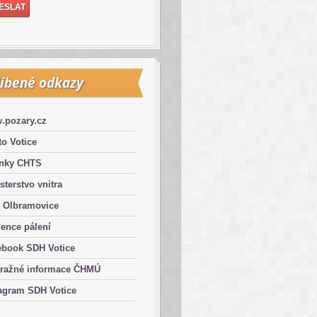
íbené odkazy
.pozary.cz
o Votice
ánky CHTS
sterstvo vnitra
 Olbramovice
ence pálení
ebook SDH Votice
tražné informace ČHMÚ
agram SDH Votice