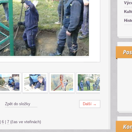
Výcv
Kult
Hist
Pos
Zpět do složky
Další →
|
6
|
7
(čas ve vteřinách)
Kon