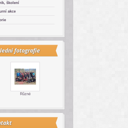
ik, školení
urní akce
orie
lední fotografie
Různé
takt