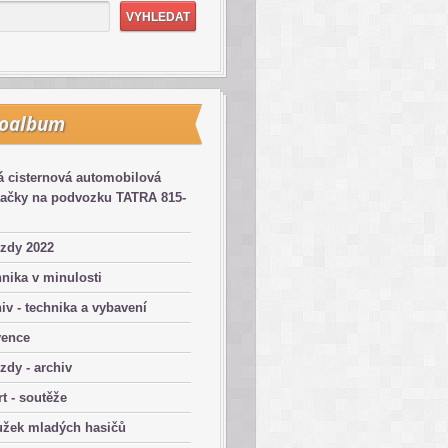
toalbum
 cisternová automobilová
kačky na podvozku TATRA 815-
zdy 2022
nika v minulosti
iv - technika a vybavení
vence
zdy - archiv
t - soutěže
užek mladých hasičů