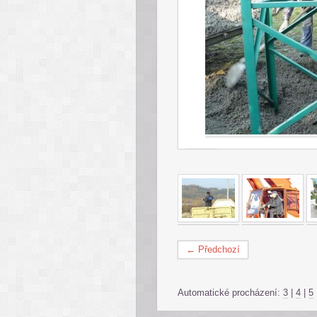
← Předchozí
Automatické procházení:
3
|
4
|
5