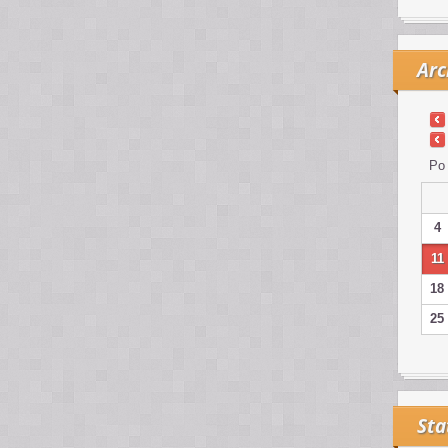
Arc
Po
4
11
18
25
Sta