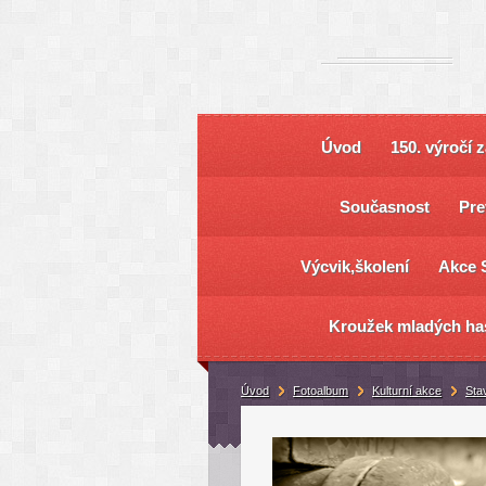
Úvod
150. výročí 
Současnost
Pre
Výcvik,školení
Akce 
Kroužek mladých ha
Úvod
Fotoalbum
Kulturní akce
Sta