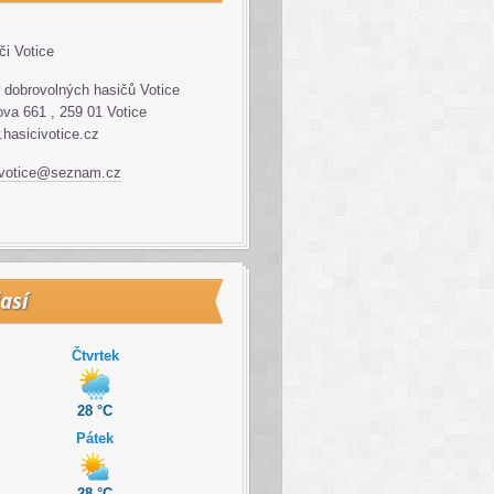
či Votice
 dobrovolných hasičů Votice
va 661 , 259 01 Votice
hasicivotice.cz
.votice@seznam.cz
así
Čtvrtek
28 °C
Pátek
28 °C