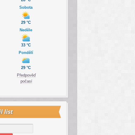
Sobota
29 °C
Neděle
33 °C
Pondělí
29 °C
Předpověď
počasí
l list