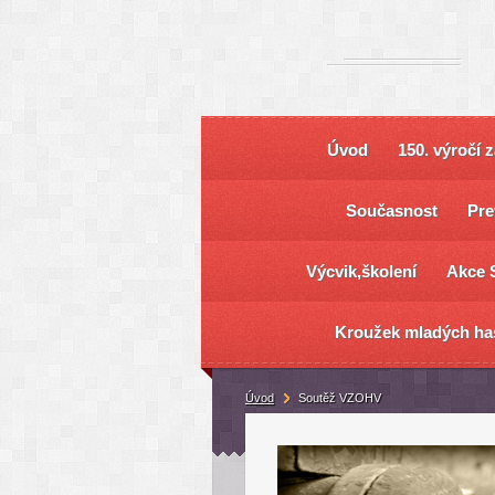
Úvod
150. výročí 
Současnost
Pre
Výcvik,školení
Akce 
Kroužek mladých ha
Úvod
Soutěž VZOHV