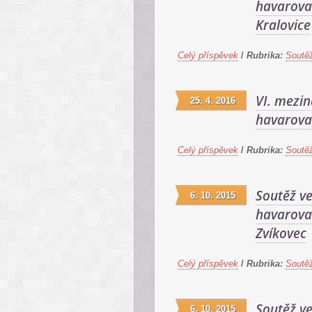
havarova
Kralovice
Celý příspěvek
/
Rubrika:
Soutě
VI. mezin
25. 4. 2016
havarovan
Celý příspěvek
/
Rubrika:
Soutě
Soutěž v
6. 10. 2015
havarovan
Zvíkovec
Celý příspěvek
/
Rubrika:
Soutě
Soutěž v
6. 10. 2015