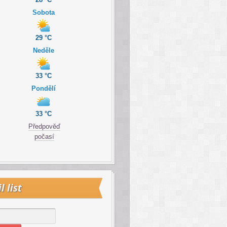
Sobota
29 °C
Neděle
33 °C
Pondělí
33 °C
Předpověď
počasí
l list