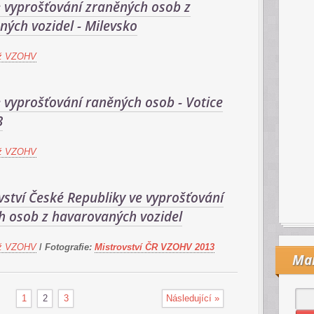
e vyprošťování zraněných osob z
ých vozidel - Milevsko
ž VZOHV
 vyprošťování raněných osob - Votice
3
ž VZOHV
ovství České Republiky ve vyprošťování
h osob z havarovaných vozidel
ž VZOHV
/
Fotografie:
Mistrovství ČR VZOHV 2013
Mai
1
2
3
Následující »