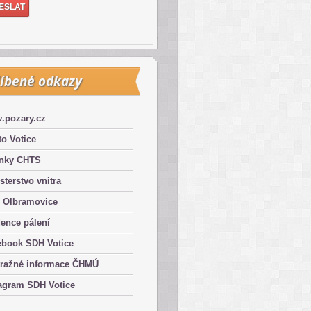
íbené odkazy
.pozary.cz
o Votice
ánky CHTS
sterstvo vnitra
 Olbramovice
ence pálení
ebook SDH Votice
tražné informace ČHMÚ
agram SDH Votice