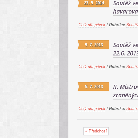
Soutěž v
27. 5. 2014
havarovan
Celý příspěvek
/
Rubrika:
Soutě
Soutěž ve
9. 7. 2013
22.6. 201
Celý příspěvek
/
Rubrika:
Soutě
II. Mistr
5. 7. 2013
zraněnýc
Celý příspěvek
/
Rubrika:
Soutě
« Předchozí