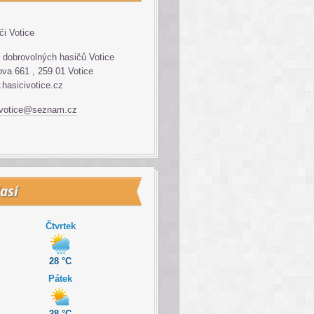
či Votice
 dobrovolných hasičů Votice
va 661 , 259 01 Votice
hasicivotice.cz
.votice@seznam.cz
así
Čtvrtek
28 °C
Pátek
28 °C