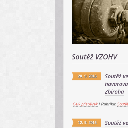
Soutěž VZOHV
Soutěž v
20. 9. 2016
havarova
Zbiroha
Celý příspěvek
/
Rubrika:
Soutě
Soutěž v
12. 9. 2016