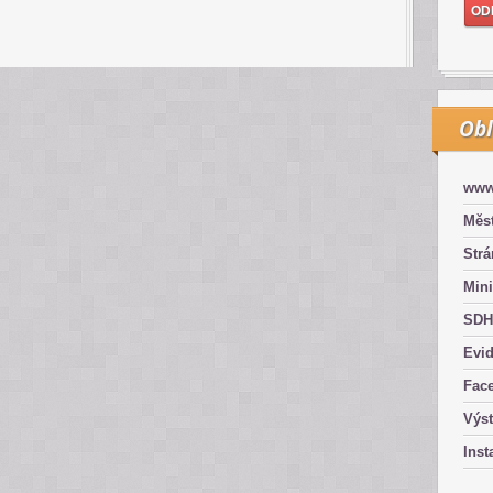
Obl
www
Měst
Str
Mini
SDH
Evid
Fac
Výs
Inst