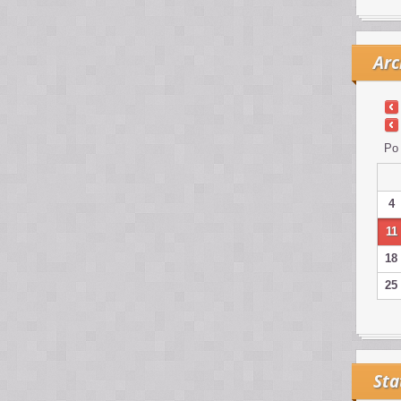
Arc
Po
4
11
18
25
Sta