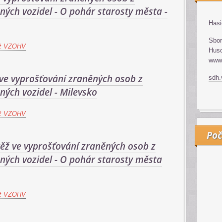
ých vozidel - O pohár starosty města -
Hasi
Sbor
ž VZOHV
Huso
www.
ve vyprošťování zraněných osob z
sdh
ých vozidel - Milevsko
ž VZOHV
Poč
ěž ve vyprošťování zraněných osob z
ných vozidel - O pohár starosty města
ž VZOHV