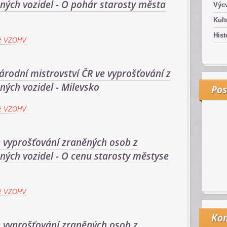
ných vozidel - O pohár starosty města
Výcv
Kult
Hist
ž VZOHV
árodní mistrovství ČR ve vyprošťování z
ých vozidel - Milevsko
Pos
ž VZOHV
e vyprošťování zraněných osob z
ých vozidel - O cenu starosty městyse
ž VZOHV
Kon
e vyprošťování zraněných osob z