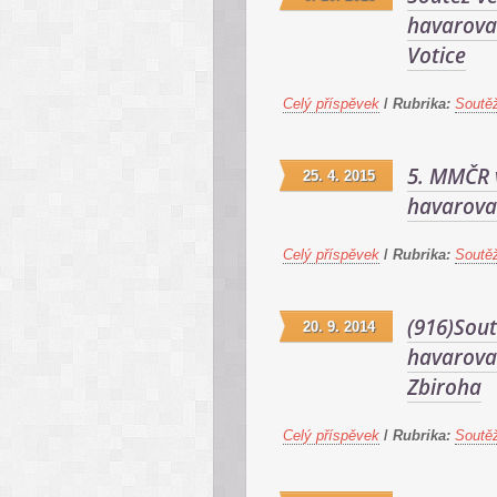
havarovan
Votice
Celý příspěvek
/
Rubrika:
Soutě
5. MMČR 
25. 4. 2015
havarovan
Celý příspěvek
/
Rubrika:
Soutě
(916)Sout
20. 9. 2014
havarova
Zbiroha
Celý příspěvek
/
Rubrika:
Soutě