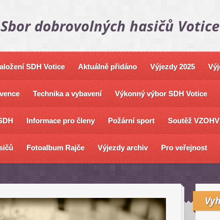
Sbor dobrovolných hasičů Votice
založení SDH Votice
Aktuálně přidáno
Výjezdy 2025
Výj
vence
Technika a vybavení
Výkonný výbor SDH Votice
SDH
Informace pro členy
Požární sport
Soutěž VZOHV
sičů
Fotoalbum Rajče
Výjezdy archiv
Pro veřejnost
Vyh