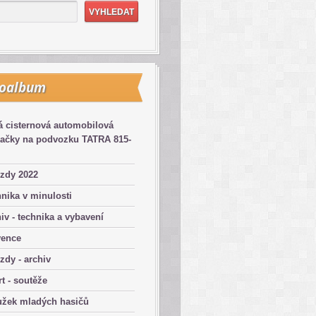
toalbum
 cisternová automobilová
kačky na podvozku TATRA 815-
zdy 2022
nika v minulosti
iv - technika a vybavení
vence
zdy - archiv
t - soutěže
užek mladých hasičů