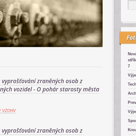
Fo
Nová
stří
7
Výje
e vyprošťování zraněných osob z
Tech
ných vozidel - O pohár starosty města
Arch
Pre
ž VZOHV
Výje
Spor
e vyprošťování zraněných osob z
Kro