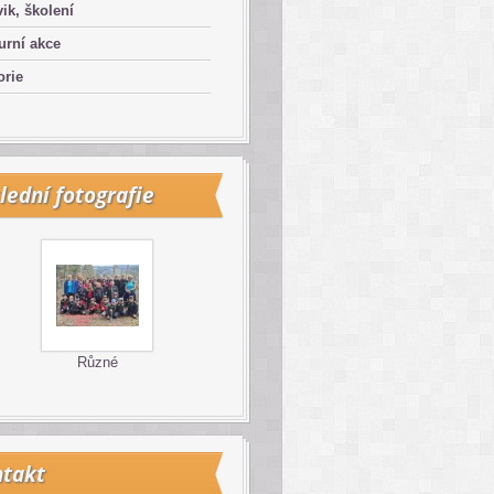
ik, školení
urní akce
orie
lední fotografie
Různé
takt